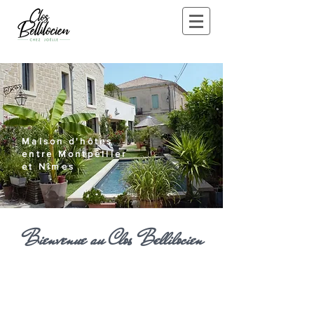
Maison d'hôtes
entre Montpellier
et Nîmes
Bienvenue au Clos Bellilocien
Maison d'hôtes et de
charme
dans l'Hérault