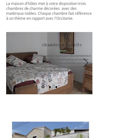
La maison d'hôtes met à votre disposition trois
chambres de charme décorées avec des
matériaux nobles. Chaque chambre fait référence
à un thème en rapport avec l'Occitanie.
chambre Saladelle
Chambre avec lit Queen pour deux personnes à
l'étage donnant directement sur la terrasse
aménagée. Salle de bain attenante avec lavabo
en pierre coin toilette avec douche à
l'italienne.
Air conditionné, Wifi, Télévision
Prestations de charme